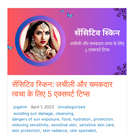
सेंसिटिव स्किन: लचीली और चमकदार
त्वचा के लिए 5 एक्सपर्ट टिप्स
joganm
April 1, 2023
Uncategorized
avoiding sun damage
,
cleansing
,
dangers of sun exposure
,
food
,
hydration
,
protection
,
reducing sensitivity
,
sensitive skin
,
sensitive skin care
,
skin protection
,
skin radiance
,
skin specialist
,